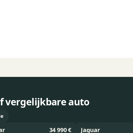
f vergelijkbare auto
ie
ar
34 990 €
Jaguar