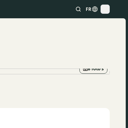
FR
8 foto’s