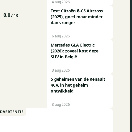
4 aug 2026
Test: Citroën ë-C5 Aircross
0.0
/ 10
(2025), goed maar minder
dan vroeger
6 aug 2026
Mercedes GLA Electric
(2026): zoveel kost deze
SUV in België
3 aug 2026
5 geheimen van de Renault
4CV, in het geheim
ontwikkeld
3 aug 2026
ADVERTENTIE