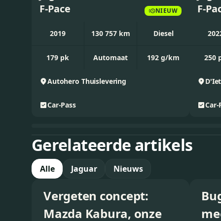
F-Pace
F-Pa
NIEUW
2019
130 757 km
Diesel
202
179 pk
Automaat
192 g/km
250 
Autohero
Thuislevering
Car-Pass
Car-
Gerelateerde artikels
Alle
Jaguar
Nieuws
Vergeten concept:
Bug
Mazda Kabura, onze
mee