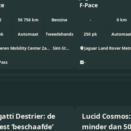
ce
F-Pace
2
56 756 km
Benzine
-
0 km
pk
Automaat
Tweedehands
250 pk
Automaa
D'Ieteren Mobility Center Zaventem - Volkswagen & Commercial Vehicles
Sint-Stevens-Woluwe
Pass
-
atti Destrier: de
Lucid Cosmos:
st ‘beschaafde’
minder dan 50