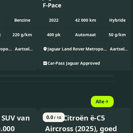
F-Pace
Benzine
2022
42 000 km
Hybride
t
220 g/km
400 pk
Automaat
50 g/km
Jaguar Land Rover Metropool Zuid
Aartselaar
Jaguar Land Rover Metropool Zuid
Aartselaar
Car-Pass
Jaguar Approved
Alle
 SUV van
Test: Citroën ë-C5
0.0
/ 10
.000
Aircross (2025), goed