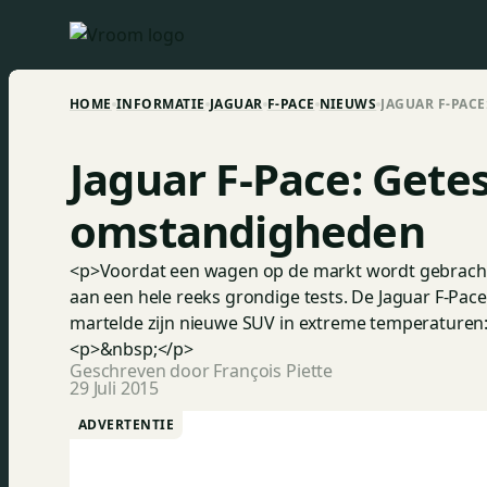
HOME
INFORMATIE
JAGUAR
F-PACE
NIEUWS
JAGUAR F-PAC
Jaguar F-Pace: Gete
omstandigheden
<p>Voordat een wagen op de markt wordt gebracht
aan een hele reeks grondige tests. De Jaguar F-Pac
martelde zijn nieuwe SUV in extreme temperaturen
<p>&nbsp;</p>
Geschreven door François Piette
29 Juli 2015
ADVERTENTIE