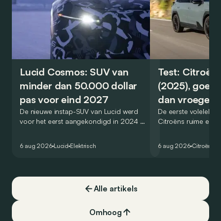
Lucid Cosmos: SUV van
Test: Citroën
minder dan 50.000 dollar
(2025), goed
pas voor eind 2027
dan vroeger
De nieuwe instap-SUV van Lucid werd
De eerste volelektri
voor het eerst aangekondigd in 2024 en
Citroëns ruime en 
zou oorspronkelijk nog voor eind 2026
moet de kwaliteiten
het gamma van de Amerikaanse
naar het elektrische 
6 aug 2026
Lucid
Elektrisch
6 aug 2026
Citroën
C5
constructeur vervoegen.
dat ook gelukt?
Alle artikels
Omhoog