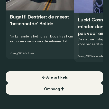
Bugatti Destrier: de meest
Lucid Cosmos
‘beschaafde’ Bolide
minder dan 5
pas voor ein
Na Lanzante is het nu aan Bugatti zelf om
De nieuwe instap-S
een unieke versie van de extreme Bolide
voor het eerst aan
voor te stellen die gehomologeerd is
zou oorspronkelijk
voor gebruik op de openbare weg.
7 aug 2026
Uniek
het gamma van de 
6 aug 2026
Lucid
Elek
constructeur vervo
Alle artikels
Omhoog