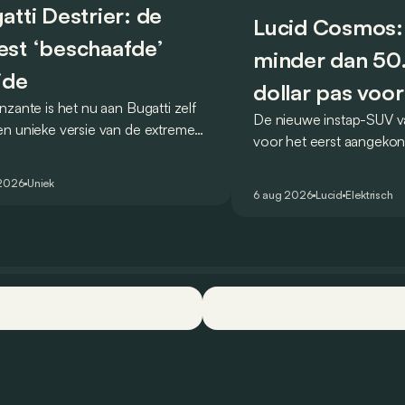
atti Destrier: de
Lucid Cosmos:
st ‘beschaafde’
minder dan 5
ide
dollar pas voor
nzante is het nu aan Bugatti zelf
De nieuwe instap-SUV v
2027
n unieke versie van de extreme
voor het eerst aangekon
 voor te stellen die
en zou oorspronkelijk n
ologeerd is voor gebruik op de
2026 het gamma van de
 2026
Uniek
are weg.
6 aug 2026
Lucid
Elektrisch
constructeur vervoegen