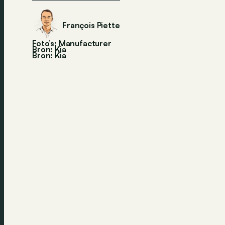
François Piette
Foto’s: Manufacturer
Bron: Kia
Bron:
Kia