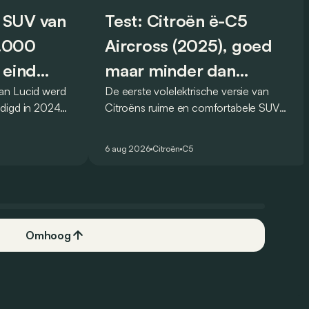
 SUV van
Test: Citroën ë-C5
0.000
Aircross (2025), goed
 eind
maar minder dan
an Lucid werd
De eerste volelektrische versie van
vroeger
digd in 2024
Citroëns ruime en comfortabele SUV
og voor eind
moet de kwaliteiten van zijn voorganger
 Amerikaanse
naar het elektrische tijdperk vertalen. Is
6 aug 2026
Citroën
C5
.
dat ook gelukt?
Omhoog