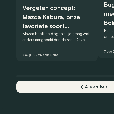
Bug
Vergeten concept:
mee
Mazda Kabura, onze
Bol
favoriete soort
Na La
Mazda heeft de dingen altijd graag wat
achterwielaandrijver
om ee
anders aangepakt dan de rest. Deze
Bolide
conceptcar die in 2006 debuteerde in
gehom
Detroit bewijst dat op heel knappe
7 aug
openb
7 aug 2026
Mazda
Retro
wijze.
Alle artikels