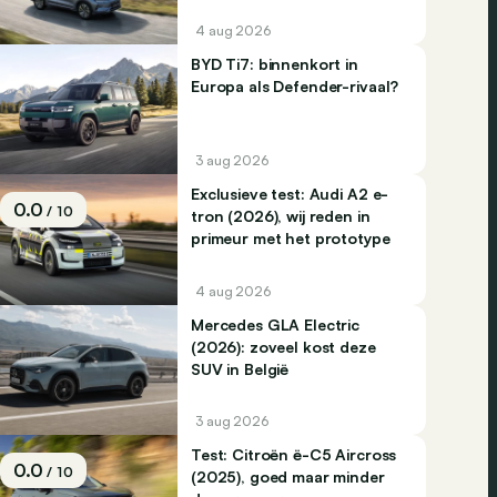
4 aug 2026
BYD Ti7: binnenkort in
Europa als Defender-rivaal?
3 aug 2026
Exclusieve test: Audi A2 e-
0.0
/ 10
tron (2026), wij reden in
primeur met het prototype
4 aug 2026
Mercedes GLA Electric
(2026): zoveel kost deze
SUV in België
3 aug 2026
Test: Citroën ë-C5 Aircross
0.0
/ 10
(2025), goed maar minder