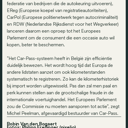
federatie van bedrijven die de autokeuring uitvoeren),
EReg (Europese koepel van registratieautoriteiten),
CarPol (Europese politienetwerk tegen autocriminaliteit)
en RDW (Nederlandse Rijksdienst voor het Wegverkeer)
lanceren daarom een oproep tot het Europees
Parlement om de consument die een occasie auto wil
kopen, beter te beschermen.
”Het Car-Pass-systeem heeft in België zijn efficiëntie
duidelijk bewezen. Het wordt hoog tijd dat Europa de
andere lidstaten aanzet om ook kilometerstanden
systematisch te registreren. Zo kan de kilometerhistoriek
bij import worden uitgewisseld. Pas dan zal men paal en
perk kunnen stellen aan de grootschalige fraude in de
internationale voertuighandel. Het Europees Parlement
zou de Commissie nu moeten aansporen tot actie”, zegt
Michel Peelman, afgevaardigd bestuurder van Car-Pass.
Robin Van den Bogaert
Foto’s: Philipp Freilinger (pixelio)