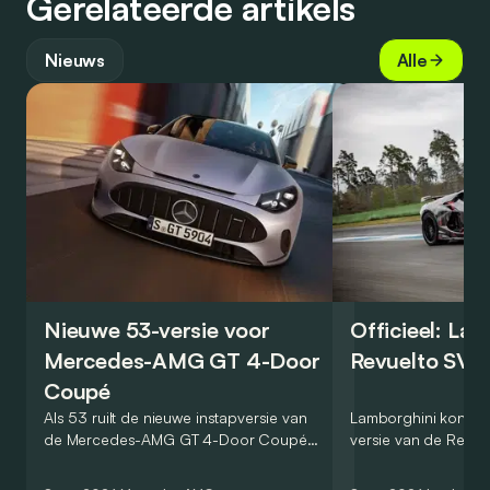
Gerelateerde artikels
Nieuws
Alle
Nieuwe 53-versie voor
Officieel: La
Mercedes-AMG GT 4-Door
Revuelto SV 
Coupé
Als 53 ruilt de nieuwe instapversie van
Lamborghini kondig
de Mercedes-AMG GT 4-Door Coupé
versie van de Revue
zijn V8 in voor een zes-in-lijn. In de
rondetijd van 1:41,6
virtuele wereld dan toch…
Hockenheimring. Het