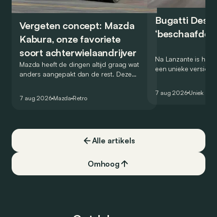
Bugatti Destr
Vergeten concept: Mazda
‘beschaafde’ 
Kabura, onze favoriete
soort achterwielaandrijver
Na Lanzante is het n
Mazda heeft de dingen altijd graag wat
een unieke versie v
anders aangepakt dan de rest. Deze
voor te stellen die
conceptcar die in 2006 debuteerde in
voor gebruik op de
7 aug 2026
Uniek
Detroit bewijst dat op heel knappe wijze.
7 aug 2026
Mazda
Retro
Alle artikels
Omhoog