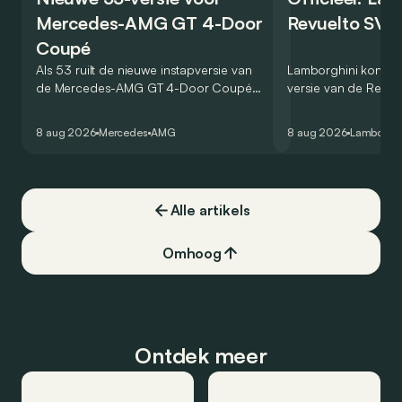
Mercedes-AMG GT 4-Door
Revuelto SV 
Coupé
Als 53 ruilt de nieuwe instapversie van
Lamborghini kondig
de Mercedes-AMG GT 4-Door Coupé
versie van de Revue
zijn V8 in voor een zes-in-lijn. In de
rondetijd van 1:41,6
virtuele wereld dan toch…
Hockenheimring. Het
8 aug 2026
Mercedes
AMG
8 aug 2026
Lamborghi
een record voor pr
Alle artikels
Omhoog
Ontdek meer