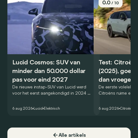
0.0
/ 10
Lucid Cosmos: SUV van
Test: Citroën
minder dan 50.000 dollar
(2025), goed
pas voor eind 2027
dan vroeger
De nieuwe instap-SUV van Lucid werd
De eerste volelektri
voor het eerst aangekondigd in 2024 en
Citroëns ruime en 
zou oorspronkelijk nog voor eind 2026
moet de kwaliteiten
het gamma van de Amerikaanse
naar het elektrische 
6 aug 2026
Lucid
Elektrisch
6 aug 2026
Citroën
C5
constructeur vervoegen.
dat ook gelukt?
Alle artikels