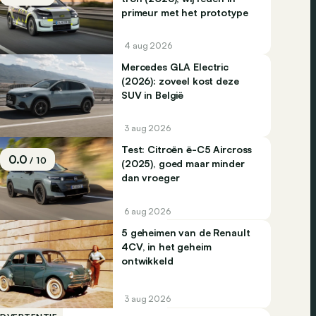
primeur met het prototype
4 aug 2026
Mercedes GLA Electric
(2026): zoveel kost deze
SUV in België
3 aug 2026
Test: Citroën ë-C5 Aircross
0.0
/ 10
(2025), goed maar minder
dan vroeger
6 aug 2026
5 geheimen van de Renault
4CV, in het geheim
ontwikkeld
3 aug 2026