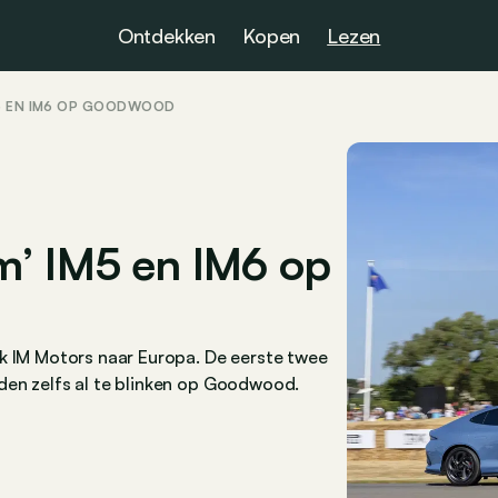
Ontdekken
Kopen
Lezen
M5 EN IM6 OP GOODWOOD
m’ IM5 en IM6 op
rk IM Motors naar Europa. De eerste twee
den zelfs al te blinken op Goodwood.