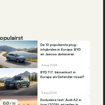
opulairst
De 10 populairste plug-
inhybrides in Europa: BYD
en Jaecoo domineren
4 aug 2026
BYD Ti7: binnenkort in
Europa als Defender-rivaal?
3 aug 2026
Exclusieve test: Audi A2 e-
0.0
/ 10
tron (2026), wij reden in