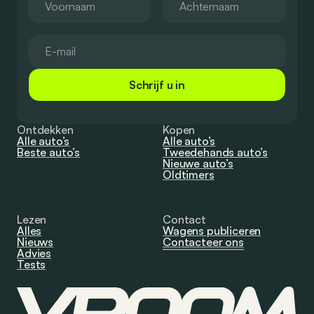
Schrijf u in
Ontdekken
Kopen
Alle auto’s
Alle auto’s
Beste auto’s
Tweedehands auto’s
Nieuwe auto’s
Oldtimers
Lezen
Contact
Alles
Wagens publiceren
Nieuws
Contacteer ons
Advies
Tests