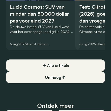
Lucid Cosmos: SUV van
Test: Citroën
minder dan 50.000 dollar
(2025), goed
pas voor eind 2027
dan vroeger
De nieuwe instap-SUV van Lucid werd
De eerste volelektri
voor het eerst aangekondigd in 2024 en
Citroëns ruime en 
zou oorspronkelijk nog voor eind 2026
moet de kwaliteiten
het gamma van de Amerikaanse
naar het elektrische 
6 aug 2026
Lucid
Elektrisch
6 aug 2026
Citroën
C5
constructeur vervoegen.
dat ook gelukt?
Alle artikels
Omhoog
Ontdek meer