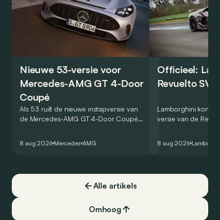
Nieuwe 53-versie voor
Officieel: La
Mercedes-AMG GT 4-Door
Revuelto SV 
Coupé
Als 53 ruilt de nieuwe instapversie van
Lamborghini kondig
de Mercedes-AMG GT 4-Door Coupé
versie van de Revue
zijn V8 in voor een zes-in-lijn. In de
rondetijd van 1:41,6
virtuele wereld dan toch…
Hockenheimring. Het
8 aug 2026
Mercedes
AMG
8 aug 2026
Lamborghi
een record voor pr
Alle artikels
Omhoog