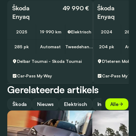
Škoda
49 990 €
Škoda
Enyaq
Enyaq
2025
19 990 km
Elektrisch
2024
28 1
285 pk
Automaat
Tweedehands
204 pk
Auto
Delbar Tournai - Skoda
Tournai
Car-Pass
My Way
Car-Pass
My Wa
Gerelateerde artikels
Škoda
Nieuws
Elektrisch
Industrie
Alle