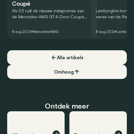
Coupé
Als 53 ruilt de nieuwe instapversie van
Lamborghini kondig
de Mercedes-AMG GT 4-Door Coupé
versie van de Revue
zijn V8 in voor een zes-in-lijn. In de
rondetijd van 1:41,6
virtuele wereld dan toch…
Hockenheimring. Het
8 aug 2026
Mercedes
AMG
8 aug 2026
Lamborghi
een record voor pr
Alle artikels
Omhoog
Ontdek meer