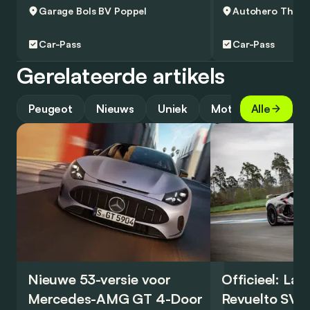
Garage Bols BV
Poppel
Autohero
Thuisl
Car-Pass
Car-Pass
Gerelateerde artikels
Peugeot
Nieuws
Uniek
Motorsport
Alle
De
Nieuwe 53-versie voor
Officieel: La
Mercedes-AMG GT 4-Door
Revuelto SV 