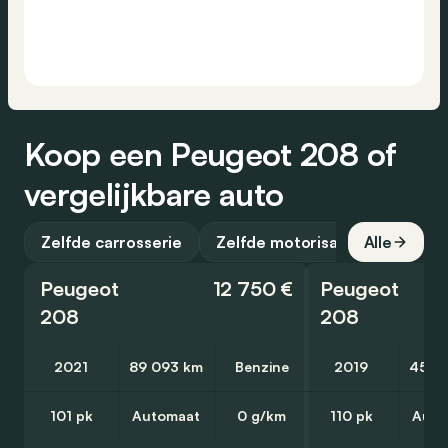
Koop een Peugeot 208 of
vergelijkbare auto
Zelfde carrosserie
Zelfde motorisatie
Alle
Peugeot
12 750 €
Peugeot
208
208
2021
89 093 km
Benzine
2019
45 6
101 pk
Automaat
0 g/km
110 pk
Auto