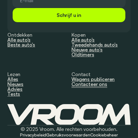
Schrijf u in
Ontdekken
Kopen
Alle auto’s
Alle auto’s
Beste auto’s
Tweedehands auto’s
Nieuwe auto’s
Oldtimers
Lezen
Contact
Alles
Wagens publiceren
Nieuws
Contacteer ons
Advies
Tests
© 2025 Vroom. Alle rechten voorbehouden.
Privacybeleid
Gebruiksvoorwaarden
Cookiebeheer