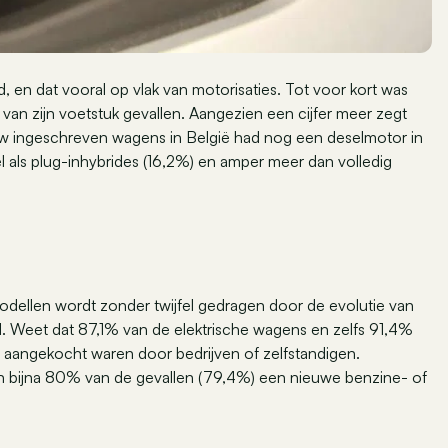
d, en dat vooral op vlak van motorisaties. Tot voor kort was
l van zijn voetstuk gevallen. Aangezien een cijfer meer zegt
w ingeschreven wagens in België had nog een deselmotor in
l als plug-inhybrides (16,2%) en amper meer dan volledig
modellen wordt zonder twijfel gedragen door de evolutie van
nd. Weet dat 87,1% van de elektrische wagens en zelfs 91,4%
, aangekocht waren door bedrijven of zelfstandigen.
in bijna 80% van de gevallen (79,4%) een nieuwe benzine- of