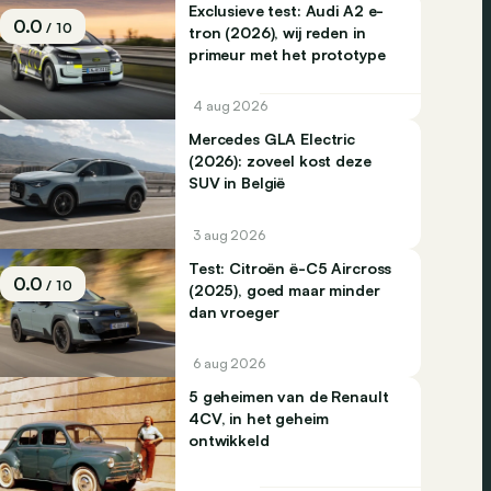
Exclusieve test: Audi A2 e-
0.0
/ 10
tron (2026), wij reden in
primeur met het prototype
4 aug 2026
Mercedes GLA Electric
(2026): zoveel kost deze
SUV in België
3 aug 2026
Test: Citroën ë-C5 Aircross
0.0
/ 10
(2025), goed maar minder
dan vroeger
6 aug 2026
5 geheimen van de Renault
4CV, in het geheim
ontwikkeld