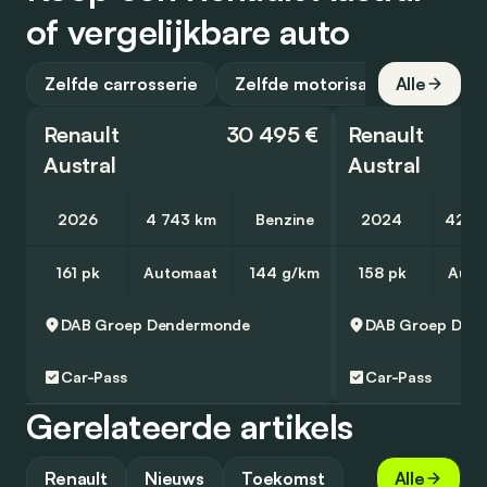
of vergelijkbare auto
Zelfde carrosserie
Zelfde motorisatie
Alle
Renault
30 495 €
Renault
Austral
Austral
2026
4 743 km
Benzine
2024
42 7
161 pk
Automaat
144 g/km
158 pk
Auto
DAB Groep
Dendermonde
DAB Groep
Den
Car-Pass
Car-Pass
Gerelateerde artikels
Renault
Nieuws
Toekomst
Alle