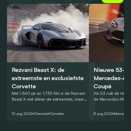
Rezvani Beast X: de
Nieuwe 53-ve
extreemste en exclusiefste
Mercedes-AM
Corvette
Coupé
Met 1.560 pk en 1.735 Nm is de Rezvani
Als 53 ruilt de nieu
Beast X niet alleen de extreemste, maar
de Mercedes-AMG 
met slechts vijf exemplaren ook de meest
zijn V8 in voor een ze
exclusieve Corvette.
virtuele wereld dan
10 aug 2026
Chevrolet
Corvette
8 aug 2026
Mercedes