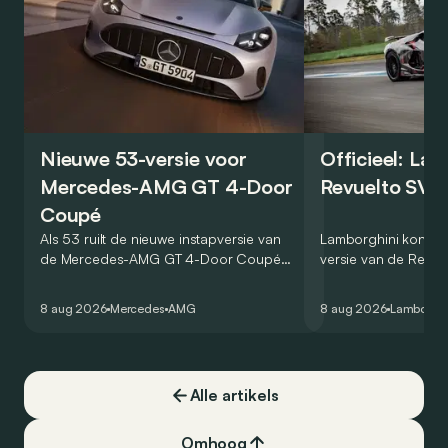
Nieuwe 53-versie voor
Officieel: La
Mercedes-AMG GT 4-Door
Revuelto SV 
Coupé
Als 53 ruilt de nieuwe instapversie van
Lamborghini kondig
de Mercedes-AMG GT 4-Door Coupé
versie van de Revue
zijn V8 in voor een zes-in-lijn. In de
rondetijd van 1:41,6
virtuele wereld dan toch…
Hockenheimring. Het
8 aug 2026
Mercedes
AMG
8 aug 2026
Lamborghi
een record voor pr
Alle artikels
Omhoog