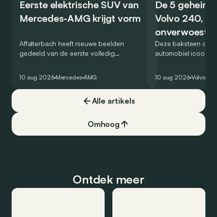
Eerste elektrische SUV van
De 5 geheime
Mercedes-AMG krijgt vorm
Volvo 240, de
onverwoestb
Affalterbach heeft nieuwe beelden
kubus
Deze baksteen op w
gedeeld van de eerste volledig
automobiel icoon? Ja
elektrische SUV die uitsluitend als
nieuw genre in het 
Mercedes-AMG wordt verkocht. Veel
van de veilige, prak
10 aug 2026
Mercedes
AMG
10 aug 2026
Volvo
Ret
wordt echter nog niet prijsgegeven.
onverwoestbare bre
zeker snuifje ‘chique
Alle artikels
een ongelooflijk suc
zegt alles: hij was b
markt in 4 reeksen.
Omhoog
Ontdek meer