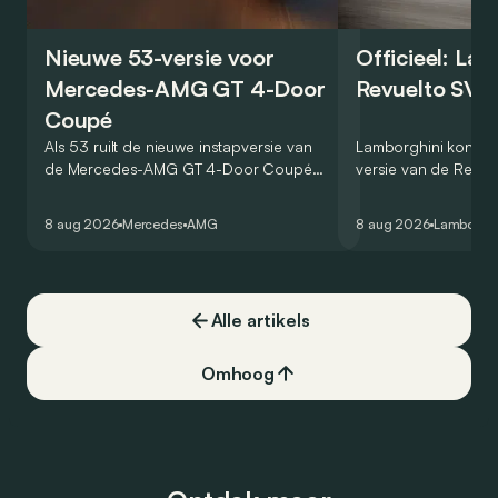
Nieuwe 53-versie voor
Officieel: La
Mercedes-AMG GT 4-Door
Revuelto SV 
Coupé
Als 53 ruilt de nieuwe instapversie van
Lamborghini kondig
de Mercedes-AMG GT 4-Door Coupé
versie van de Revue
zijn V8 in voor een zes-in-lijn. In de
rondetijd van 1:41,6
virtuele wereld dan toch…
Hockenheimring. Het
8 aug 2026
Mercedes
AMG
8 aug 2026
Lamborghi
een record voor pr
Alle artikels
Omhoog