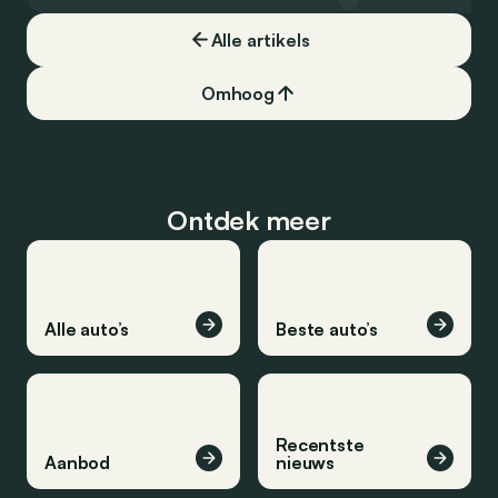
zeker snuifje ‘chique’. In de VS werd het
Alle artikels
een ongelooflijk succes. Zijn carrière
zegt alles: hij was bijna 20 jaar op de
markt in 4 reeksen.
Omhoog
Ontdek meer
Alle auto’s
Beste auto’s
Recentste
Aanbod
nieuws