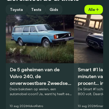
Toyota
Tests
Gids
Alle
De 5 geheimen van de
Smart #1 laadt
Volvo 240, de
minuten van 
onverwoestbare Zweedse
procent... in 
kubus
Deze baksteen op wielen, een
De Smart #1 schakel
automobiel icoon? Ja, want hij heeft een
800 volt. Daardoor 
nieuw genre in het leven geroepen: dat
amper 12 minuten om
van de veilige, praktische en
elektrische SUV van
10 aug 2026
Volvo
Retro
10 aug 2026
Smart
#1
onverwoestbare breaks met toch een
te laden.