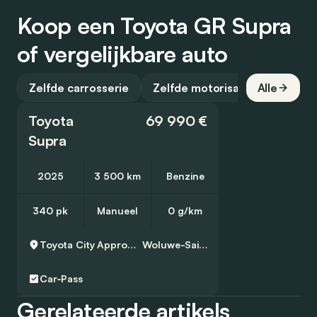
Koop een Toyota GR Supra
of vergelijkbare auto
Zelfde carrosserie
Zelfde motorisatie
Alle
Toyota
69 990 €
Supra
2025
3 500 km
Benzine
340 pk
Manueel
0 g/km
Toyota City Approved Used Woluwe
Woluwe-Saint-Lambert
Car-Pass
Gerelateerde artikels