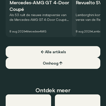
Mercedes-AMG GT 4-Door
Revuelto SV 
Coupé
Als 53 ruilt de nieuwe instapversie van
Lamborghini kondig
de Mercedes-AMG GT 4-Door Coupé
versie van de Revue
zijn V8 in voor een zes-in-lijn. In de
rondetijd van 1:41,6
virtuele wereld dan toch…
Hockenheimring. Het
8 aug 2026
Mercedes
AMG
8 aug 2026
Lamborghi
een record voor pr
Alle artikels
Omhoog
Ontdek meer