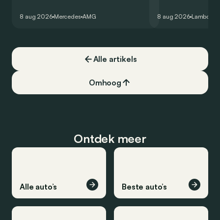
zijn V8 in voor een zes-in-lijn. In de
rondetijd van 1:41,6
virtuele wereld dan toch…
Hockenheimring. Het
8 aug 2026
Mercedes
AMG
8 aug 2026
Lamborghi
een record voor pr
Alle artikels
Omhoog
Ontdek meer
Alle auto’s
Beste auto’s