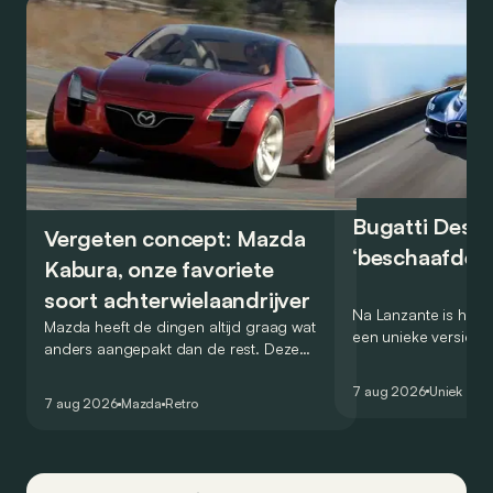
Bugatti Destr
Vergeten concept: Mazda
‘beschaafde’ 
Kabura, onze favoriete
soort achterwielaandrijver
Na Lanzante is het n
Mazda heeft de dingen altijd graag wat
een unieke versie v
anders aangepakt dan de rest. Deze
voor te stellen die
conceptcar die in 2006 debuteerde in
voor gebruik op de
7 aug 2026
Uniek
Detroit bewijst dat op heel knappe wijze.
7 aug 2026
Mazda
Retro