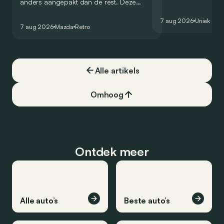
anders aangepakt dan de rest. Deze
voor te stellen die
conceptcar die in 2006 debuteerde in
voor gebruik op de
7 aug 2026
Uniek
Detroit bewijst dat op heel knappe wijze.
7 aug 2026
Mazda
Retro
Alle artikels
Omhoog
Ontdek meer
Alle auto’s
Beste auto’s