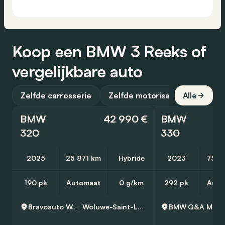
Koop een BMW 3 Reeks of
vergelijkbare auto
Zelfde carrosserie
Zelfde motorisatie
Alle
BMW
42 990 €
BMW
320
330
2025
25 871 km
Hybride
2023
75 4
190 pk
Automaat
0 g/km
292 pk
Auto
Bravoauto Woluwe
Woluwe-Saint-Lambert
BMW G&A Moto