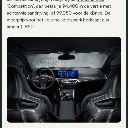
‘Competition’
, dan betaal je 94.400 in de versie met
achterwielaandrijving, of 99.050 voor de xDrive. De
meerprijs voor het Touring-koetswerk bedraagt dus
amper € 850.