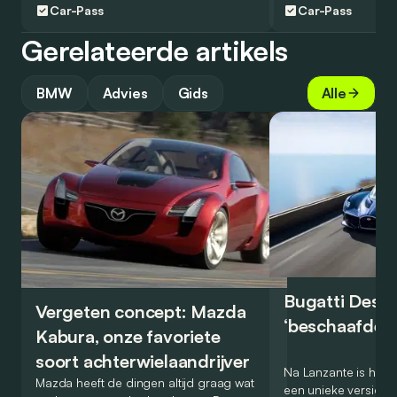
Car-Pass
Car-Pass
Gerelateerde artikels
BMW
Advies
Gids
Alle
Bugatti Destr
Vergeten concept: Mazda
‘beschaafde’ 
Kabura, onze favoriete
soort achterwielaandrijver
Na Lanzante is het n
Mazda heeft de dingen altijd graag wat
een unieke versie v