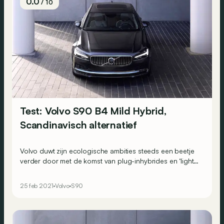
0.0
/ 10
Test: Volvo S90 B4 Mild Hybrid,
Scandinavisch alternatief
Volvo duwt zijn ecologische ambities steeds een beetje
verder door met de komst van plug-inhybrides en ‘light’
hybrides in zijn gamma. Wij namen het stuur van de
onlangs opgefriste S90 in de versie B4 Mild Hybrid,
25 feb 2021
Volvo
S90
tegenwoordig het toegangskaartje van het gamma.