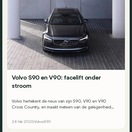
Volvo S90 en V90: facelift onder
stroom
Volvo hertekent de neus van zijn S90, V90 en V90
Cross Country, en maakt meteen van de gelegenheid
gebruik om ze microhybride motoren van 48V aan te
meten.
24 feb 2020
Volvo
S90