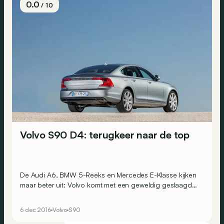
0.0
/ 10
Volvo S90 D4: terugkeer naar de top
De Audi A6, BMW 5-Reeks en Mercedes E-Klasse kijken
maar beter uit: Volvo komt met een geweldig geslaagd
product op de markt. Deze keer kan een outsider de
traditionele Duitsers echt het vuur aan de schenen
6 dec 2016
Volvo
S90
leggen!