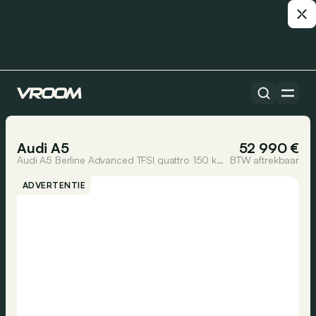
Alle auto’s
1/29
Audi A5
52 990 €
Audi A5 Berline Advanced TFSI quattro 150 kW S tronic
BTW aftrekbaar
ADVERTENTIE