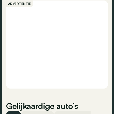
Radio
ADVERTENTIE
Stembediening
Bellen
Dagrijlichten
ESP
Contact
ABS
Gelijkaardige auto’s