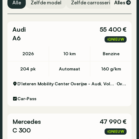
Alle
Zelfde model
Zelfde carrosserievorm
Alles
Ze
Audi
55 400 €
A6
NIEUW
2026
10 km
Benzine
204 pk
Automaat
160 g/km
D’Ieteren Mobility Center Overijse - Audi, Volkswagen & Commercial Vehicles
Overijse
Car-Pass
Mercedes
47 990 €
C 300
NIEUW