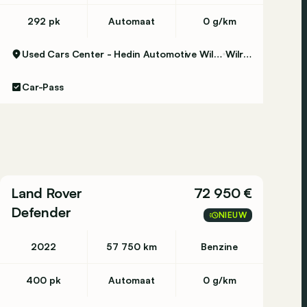
292 pk
Automaat
0 g/km
Used Cars Center - Hedin Automotive Wilrijk
Wilrijk
Car-Pass
Land Rover
72 950 €
Defender
NIEUW
2022
57 750 km
Benzine
400 pk
Automaat
0 g/km