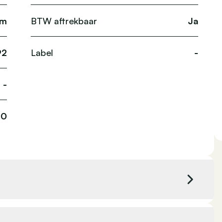
km
BTW aftrekbaar
Ja
92
Label
-
-
60
Kleur exterieur
Zwart