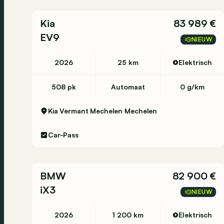
Milieu
CO₂-uitstoot (WLTP): 234 g/km
Kia
83 989 €
EV9
Overige informatie
NIEUW
Emissieklasse: Euro 6eb
Wielbasis: Standard Wheelbase
2026
25 km
Elektrisch
508 pk
Automaat
0 g/km
🇫🇷 Informations en Français:
Kia Vermant Mechelen
Mechelen
Informations générales
Car-Pass
Année de construction: 2026
Date de construction: 2026-05-05
Année du modèle: 2026
BMW
82 900 €
Code du modèle: Q1
iX3
NIEUW
Numéro de production: 5002297959
2026
1 200 km
Elektrisch
Informations techniques