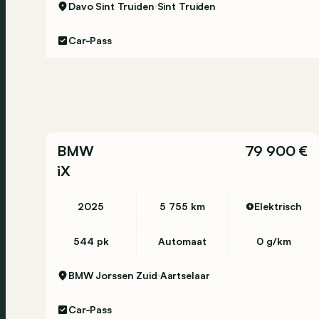
Davo Sint Truiden
Sint Truiden
Nombre de places assises: 5
Car-Pass
Environnement
Émission de CO2 (WLTP): 234 g/km
Autres informations
Classe d'emission: Euro 6eb
Empattement: Standard Wheelbase
BMW
79 900 €
iX
2025
5 755 km
Elektrisch
544 pk
Automaat
0 g/km
BMW Jorssen Zuid
Aartselaar
Car-Pass