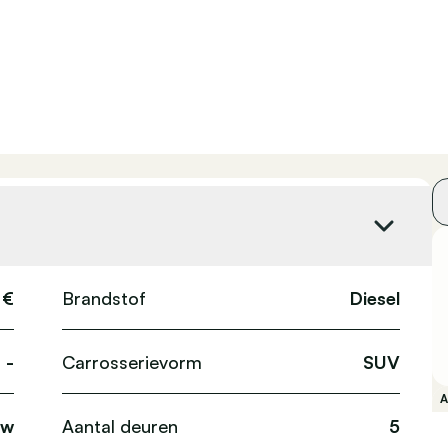
 €
Brandstof
Diesel
-
Carrosserievorm
SUV
uw
Aantal deuren
5