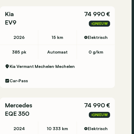
Kia
74 990 €
EV9
NIEUW
2026
15 km
Elektrisch
385 pk
Automaat
0 g/km
Kia Vermant Mechelen
Mechelen
Car-Pass
Mercedes
74 990 €
EQE 350
NIEUW
2024
10 333 km
Elektrisch