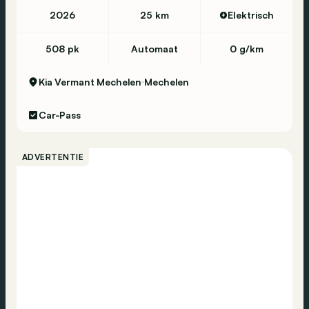
Vermoeidheidsdetectie
2026
25 km
Elektrisch
Centrale vergrendeling
508 pk
Automaat
0 g/km
Alarm
Noodoproep
Kia Vermant Mechelen
Mechelen
Car-Pass
ADVERTENTIE