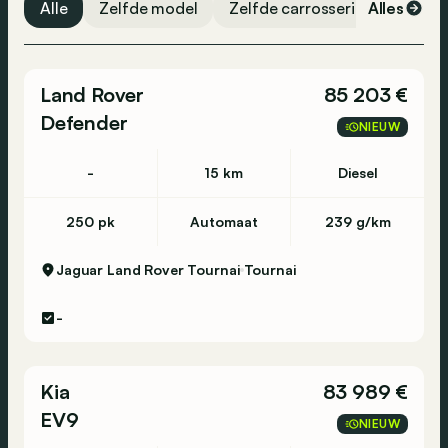
Alle
Zelfde model
Zelfde carrosserievorm
Alles
Ze
Dodehoekassistent
Cruise control
Parkeersensoren voor
Land Rover
85 203 €
Navigatiesysteem
Defender
NIEUW
Traction control
Automatische verlichting
-
15 km
Diesel
Hill-hold assist
250 pk
Automaat
239 g/km
ESP
Parkeersensoren achter
Jaguar Land Rover Tournai
Tournai
Stembediening
-
Bluetooth
USB
Kia
83 989 €
Airbag bestuurder
EV9
NIEUW
Zijdelingse airbag