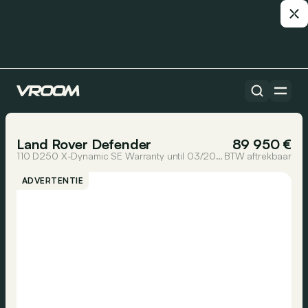
Alle auto’s
1/7
Land Rover Defender
89 950 €
110 D250 X-Dynamic SE Warranty until 03/2031
BTW aftrekbaar
ADVERTENTIE