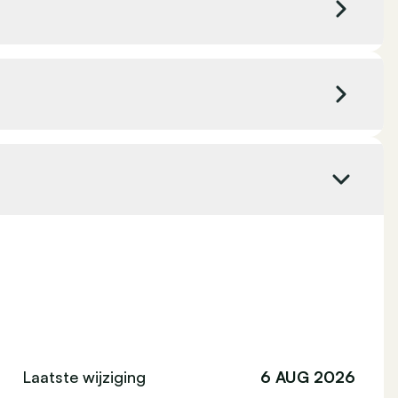
Kleur binnenbekleding
Zwart
CO₂ uitstoot
222 g/km
Lichtmetalen velgen
4x4 aandrijving
Emissieklasse
-
 handrem
Regensensor
laden
Verwarmd stuurwiel
Elektrische ramen
iging
Neerklapbare achterbank
dimmende binnenspiegel
Automatische versnellingsbak
klimaatregeling 2 zones
Elektrische ramen voor
ding
Elektrisch verstelbare stoelen
Laatste wijziging
6 AUG 2026