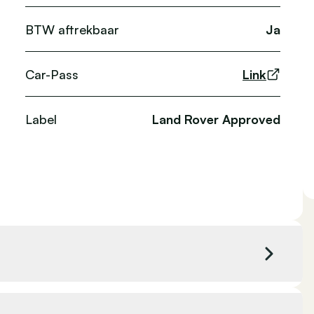
BTW aftrekbaar
Ja
Car-Pass
Link
Label
Land Rover Approved
Kleur exterieur
Blauw