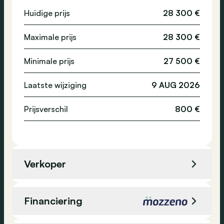
Cruise control
Huidige prijs
28 300 €
Emissieklasse
-
Achteruitrijcamera
Maximale prijs
28 300 €
Verkeersinformatie
Radio
Minimale prijs
27 500 €
Reservewiel
Laatste wijziging
9 AUG 2026
Prijsverschil
800 €
Verkoper
Verkoper
Thoen Center Aalst
Financiering
Locatie
Aalst, België