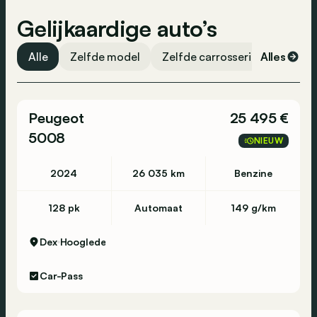
Gelijkaardige auto’s
Alle
Zelfde model
Zelfde carrosserievorm
Alles
Ze
Peugeot
25 495 €
5008
NIEUW
2024
26 035 km
Benzine
128 pk
Automaat
149 g/km
Dex
Hooglede
Car-Pass