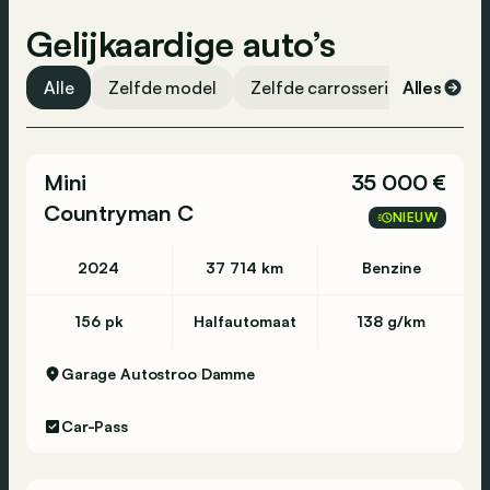
Gelijkaardige auto’s
Alle
Zelfde model
Zelfde carrosserievorm
Alles
Ze
Mini
35 000 €
Countryman C
NIEUW
2024
37 714 km
Benzine
156 pk
Halfautomaat
138 g/km
Garage Autostroo
Damme
Car-Pass