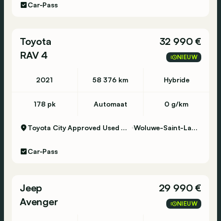
Car-Pass
Toyota
32 990 €
RAV 4
NIEUW
2021
58 376 km
Hybride
178 pk
Automaat
0 g/km
Toyota City Approved Used Woluwe
Woluwe-Saint-Lambert
Car-Pass
Jeep
29 990 €
Avenger
NIEUW