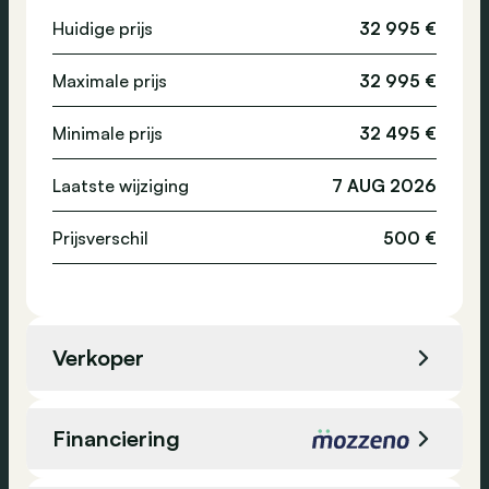
Stuurbekrachtiging
Huidige prijs
32 995 €
Emissieklasse
-
Regensensor
Maximale prijs
32 995 €
Achteruitrijcamera
Navigatiesysteem
Minimale prijs
32 495 €
Laatste wijziging
7 AUG 2026
Prijsverschil
500 €
Verkoper
Verkoper
LLorens SA Audi VW CVI
Financiering
Locatie
Neufchâteau, België