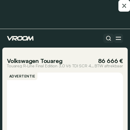
Alle auto’s
1/14
Volkswagen Touareg
86 666 €
Touareg R-Line Final Edition 3.0 V6 TDI SCR 4MOTION 210 kW (286 pk) 8 versnellingen Tiptronic
BTW aftrekbaar
ADVERTENTIE