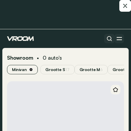
Showroom
0
auto’s
•
Minivan
Grootte S
17
Grootte M
6
Grootte 