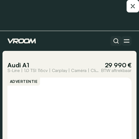
Alle auto’s
1/28
Audi A1
29 990 €
S-Line | 1.0 TSI 116cv | Carplay | Caméra | Clim auto | Virtual Cockpit
BTW aftrekbaar
ADVERTENTIE