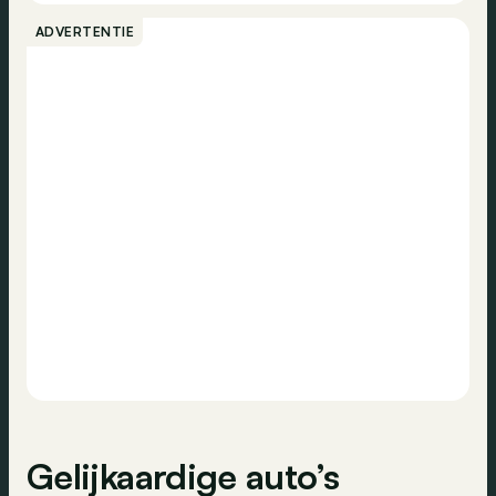
Bellen
Cruise control
ADVERTENTIE
Emissieklasse
-
Regensensor
Contact
Achteruitrijcamera
Dagrijlichten
ESP
Gelijkaardige auto’s