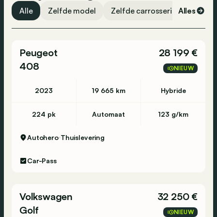
Alle
Zelfde model
Zelfde carrosserievorm
Alles
Ze
Peugeot
28 199 €
408
NIEUW
2023
19 665 km
Hybride
224 pk
Automaat
123 g/km
Autohero
Thuislevering
Car-Pass
Volkswagen
32 250 €
Golf
NIEUW