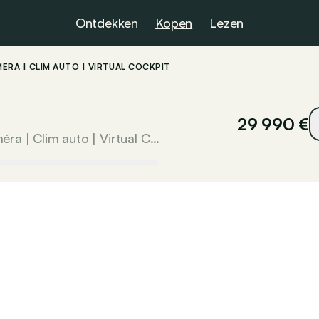
Ontdekken
Kopen
Lezen
CAMÉRA | CLIM AUTO | VIRTUAL COCKPIT
29 990 €
S-Line | 1.0 TSI 116cv | Carplay | Caméra | Clim auto | Virtual Cockpit