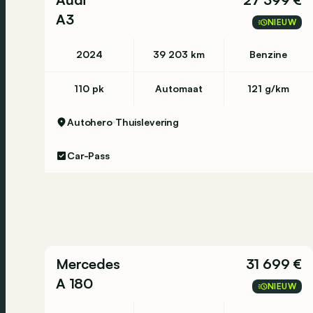
A3
NIEUW
2024
39 203 km
Benzine
110 pk
Automaat
121 g/km
Autohero
Thuislevering
Car-Pass
Mercedes
31 699 €
A 180
NIEUW