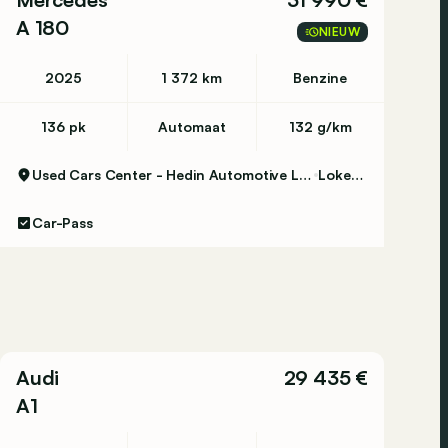
A 180
NIEUW
2025
1 372 km
Benzine
136 pk
Automaat
132 g/km
Used Cars Center - Hedin Automotive Lokeren
Lokeren
Car-Pass
Audi
29 435 €
A1