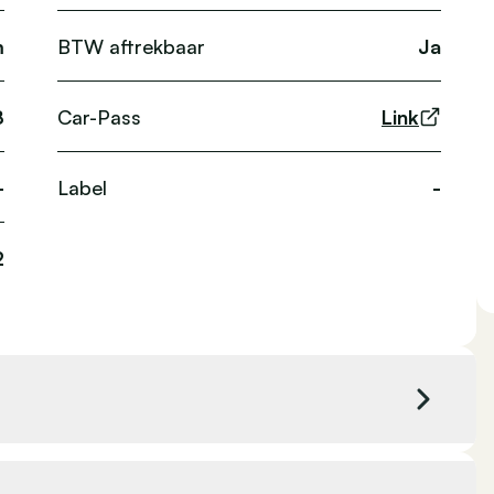
m
BTW aftrekbaar
Ja
8
Car-Pass
Link
-
Label
-
2
Kleur exterieur
Wit