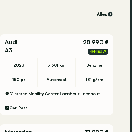
Alles
Audi
28 990 €
A3
NIEUW
2023
3 381 km
Benzine
150 pk
Automaat
131 g/km
D’Ieteren Mobility Center Loenhout
Loenhout
Car-Pass
Mercedes
31 990 €