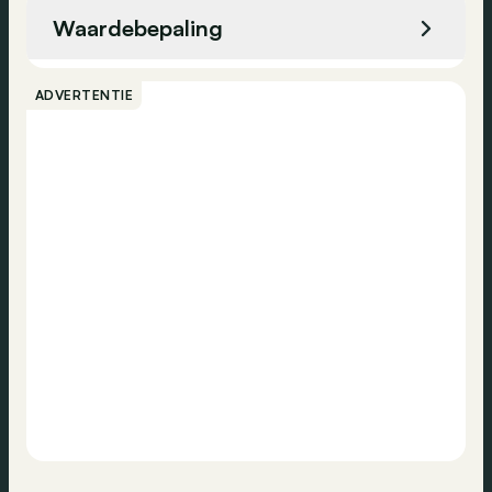
Koplampreinigingssysteem
Waardebepaling
Navigatiesysteem
Bellen
Stembediening
ADVERTENTIE
Dagrijlichten
Contact
Alarm
ESP