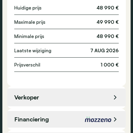
Huidige prijs
48 990 €
Airconditioning
Emissieklasse
-
Maximale prijs
49 990 €
Assistentie, technologie en veiligheid
Minimale prijs
48 990 €
Adaptive cruise control
Laatste wijziging
7 AUG 2026
Regensensor
Achteruitrijcamera
Prijsverschil
1 000 €
Cruise control
Stuurbekrachtiging
Digitaal dashboard
Verkoper
Verkeersinformatie
Motorvoorverwarming
Verkoper
A&M Hasselt - Audi
Radio
Financiering
Elektrisch bedienbare koffer
Locatie
Hasselt, België