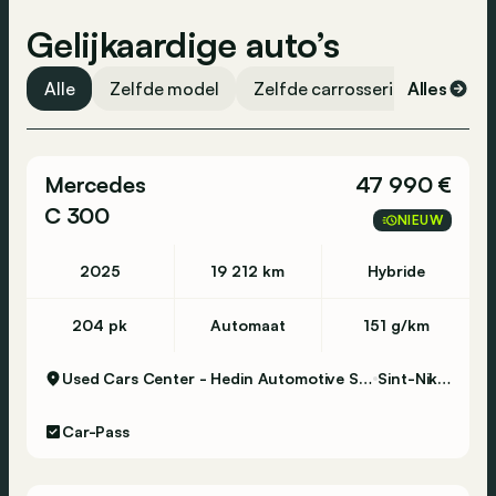
Gelijkaardige auto’s
Alle
Zelfde model
Zelfde carrosserievorm
Alles
Ze
Mercedes
47 990 €
C 300
NIEUW
2025
19 212 km
Hybride
204 pk
Automaat
151 g/km
Used Cars Center - Hedin Automotive Sint-Niklaas
Sint-Niklaas
Car-Pass