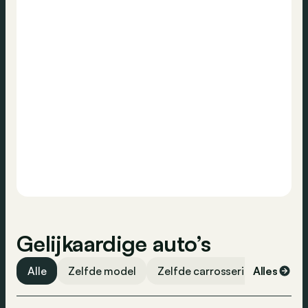
Emissieklasse
Euro 6d
Gelijkaardige auto’s
Alle
Zelfde model
Zelfde carrosserievorm
Alles
Ze