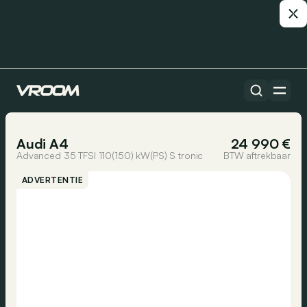
Alle auto’s
1/36
Audi A4
24 990 €
Advanced 35 TFSI 110(150) kW(PS) S tronic
BTW aftrekbaar
ADVERTENTIE