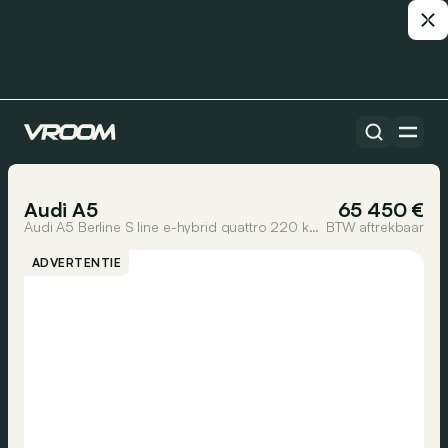
Alle auto’s
1/24
Audi A5
65 450 €
Audi A5 Berline S line e-hybrid quattro 220 kW S tronic
BTW aftrekbaar
ADVERTENTIE