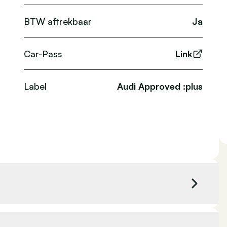
BTW aftrekbaar
Ja
Car-Pass
Link
Label
Audi Approved :plus
Kleur exterieur
Blauw