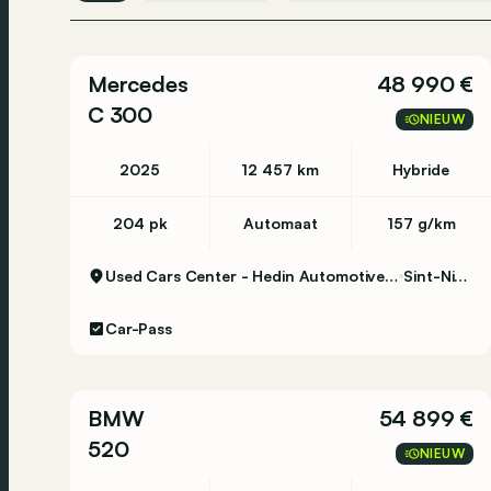
Mercedes
48 990 €
C 300
NIEUW
2025
12 457 km
Hybride
204 pk
Automaat
157 g/km
Used Cars Center - Hedin Automotive Sint-Niklaas
Sint-Niklaas
Car-Pass
BMW
54 899 €
520
NIEUW