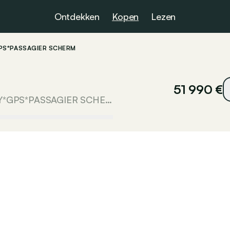
Ontdekken
Kopen
Lezen
GPS*PASSAGIER SCHERM
51 990 €
204PK*S-LINE*360°CAM.*CARPLAY*GPS*PASSAGIER SCHERM