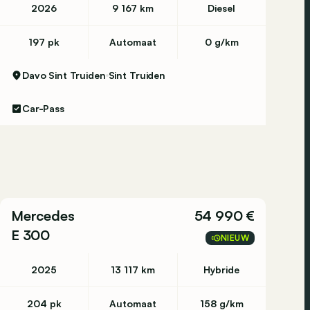
2026
9 167 km
Diesel
197 pk
Automaat
0 g/km
Davo Sint Truiden
Sint Truiden
Car-Pass
Mercedes
54 990 €
E 300
NIEUW
2025
13 117 km
Hybride
204 pk
Automaat
158 g/km