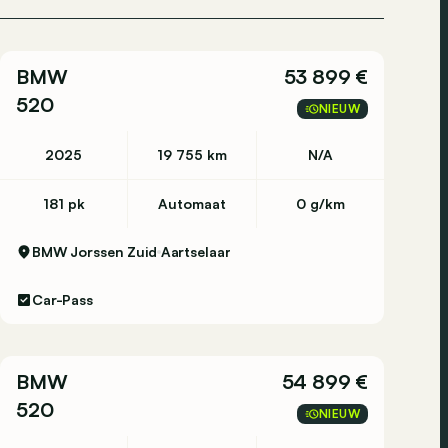
BMW
53 899 €
520
NIEUW
2025
19 755 km
N/A
181 pk
Automaat
0 g/km
BMW Jorssen Zuid
Aartselaar
Car-Pass
BMW
54 899 €
520
NIEUW