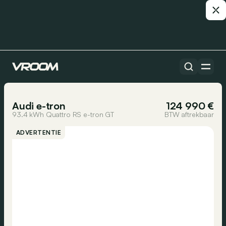
Alle auto’s
1/8
Audi e-tron
124 990 €
93.4 kWh Quattro RS e-tron GT
BTW aftrekbaar
ADVERTENTIE