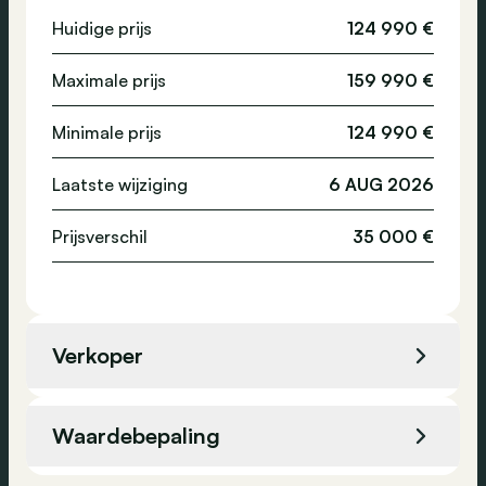
Huidige prijs
124 990 €
Panoramisch dak
Emissieklasse
-
Multifunctioneel stuurwiel
Maximale prijs
159 990 €
Premium audiosysteem
Minimale prijs
124 990 €
Sportzetels
Isofix
Laatste wijziging
6 AUG 2026
Verwarmd stuurwiel
Prijsverschil
35 000 €
Stuurpaddles
Automatische klimaatregeling
Assistentie, technologie en veiligheid
Verkoper
Parkeersensoren voor
Verkoper
Automaz24 Naninne - Car Center
Cruise control
Waardebepaling
Adaptieve koplampen
Locatie
Naninne, België