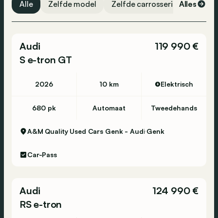
Alle
Zelfde model
Zelfde carrosserievorm
Alles
Ze
Traction control
Zijdelingse airbag
Bandenspanning monitor
Audi
119 990 €
S e-tron GT
2026
10 km
Elektrisch
680 pk
Automaat
Tweedehands
A&M Quality Used Cars Genk - Audi
Genk
Car-Pass
Audi
124 990 €
RS e-tron