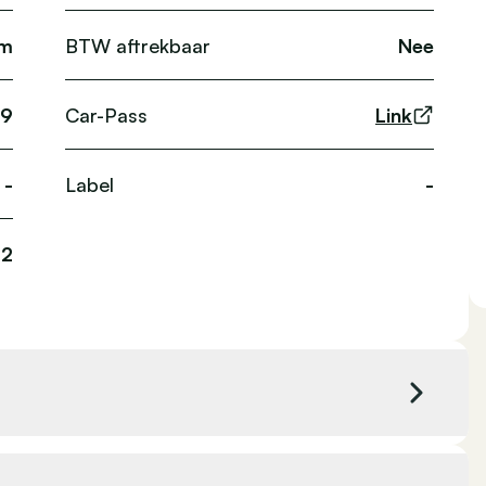
km
BTW aftrekbaar
Nee
9
Car-Pass
Link
-
Label
-
12
-
Kleur exterieur
Grijs