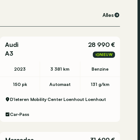
Alles
Audi
28 990 €
A3
NIEUW
2023
3 381 km
Benzine
150 pk
Automaat
131 g/km
D’Ieteren Mobility Center Loenhout
Loenhout
Car-Pass
Mercedes
31 699 €