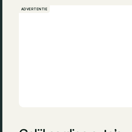
Elektronische handrem
Digitaal dashb
ADVERTENTIE
Navigatiesysteem
Bluetooth
Dagrijlichten
Stembedienin
Airbag passagier
ESP
Centrale vergrendeling
Zijdelingse air
Noodoproep