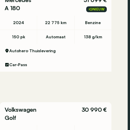
A 180
NIEUW
2024
22 775 km
Benzine
150 pk
Automaat
138 g/km
Autohero
Thuislevering
Car-Pass
Volkswagen
30 990 €
Golf