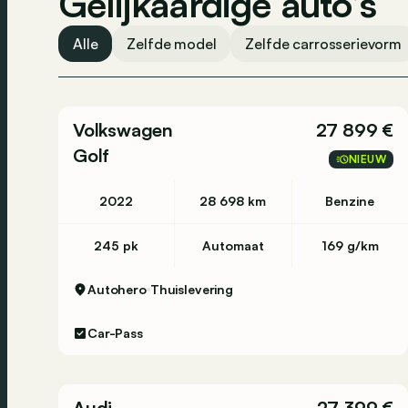
Gelijkaardige auto’s
Alle
Zelfde model
Zelfde carrosserievorm
Volkswagen
27 899 €
Golf
NIEUW
2022
28 698 km
Benzine
245 pk
Automaat
169 g/km
Autohero
Thuislevering
Car-Pass
Audi
27 399 €