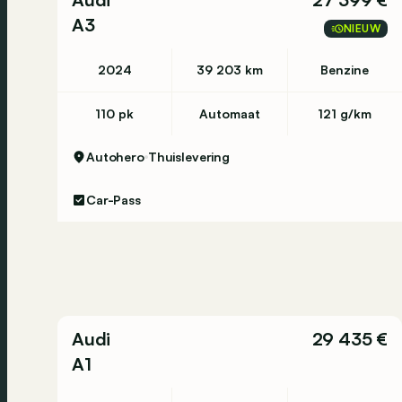
A3
NIEUW
2024
39 203 km
Benzine
110 pk
Automaat
121 g/km
Autohero
Thuislevering
Car-Pass
Audi
29 435 €
A1