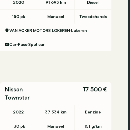
2020
91 693 km
Diesel
150 pk
Manueel
Tweedehands
VAN ACKER MOTORS LOKEREN
Lokeren
Car-Pass
Spoticar
Nissan
17 500 €
Townstar
2022
37 334 km
Benzine
130 pk
Manueel
151 g/km