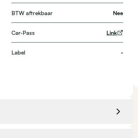
BTW aftrekbaar
Nee
Car-Pass
Link
Label
-
 cc
Kleur exterieur
Grijs