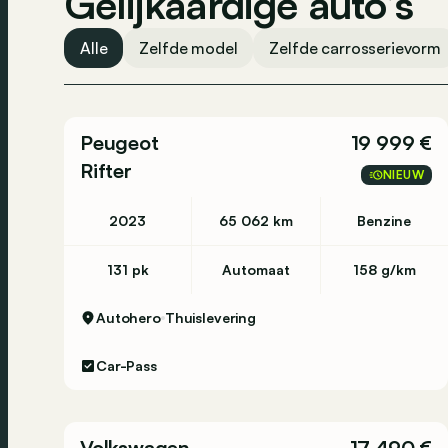
Gelijkaardige auto’s
Noodreparatieset voor banden
Alle
Zelfde model
Zelfde carrosserievorm
Peugeot
19 999 €
Rifter
NIEUW
2023
65 062 km
Benzine
131 pk
Automaat
158 g/km
Autohero
Thuislevering
Car-Pass
Volkswagen
17 490 €