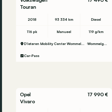
Touran
2018
93 334 km
Diesel
116 pk
Manueel
119 g/km
D’Ieteren Mobility Center Wommelgem
Wommelgem
Car-Pass
Opel
17 990 €
Vivaro