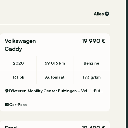
Alles
Volkswagen
19 990 €
Caddy
2020
69 016 km
Benzine
131 pk
Automaat
173 g/km
D'Ieteren Mobility Center Buizingen - Volkswagen & Commercial Vehicles
Buizingen
Car-Pass
Ford
19 490 €