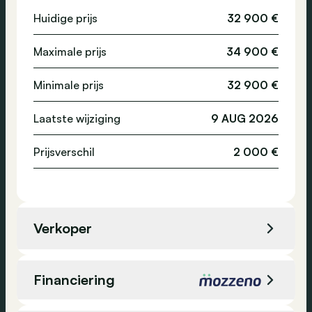
Huidige prijs
32 900 €
Emissieklasse
-
Assistentie, technologie en veiligheid
Maximale prijs
34 900 €
Adaptieve koplampen
Minimale prijs
32 900 €
Digitaal dashboard
Laatste wijziging
9 AUG 2026
Verkeersbordendetectiesysteem
Cruise control
Prijsverschil
2 000 €
Parkeerhulp
High-beam assistant
Navigatiesysteem
Verkoper
DAB-radio
Bluetooth
Verkoper
BMW Jorssen Noord
Noodoproep
Financiering
Banden spanningscontrole
Locatie
Merksem, België