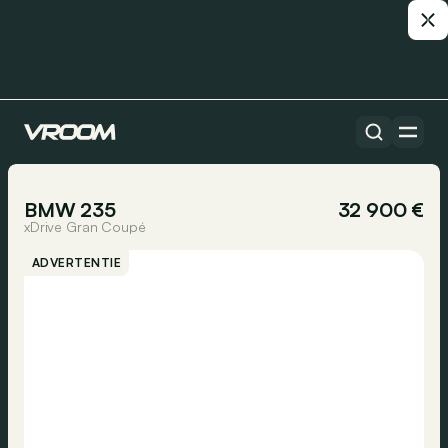
Alle auto’s
1/20
BMW 235
32 900 €
xDrive Gran Coupé
ADVERTENTIE