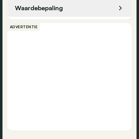
Alarm
Waardebepaling
Airbag passagier
Bellen
ADVERTENTIE
Contact