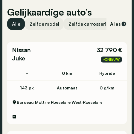
Gelijkaardige auto’s
Alle
Zelfde model
Zelfde carrosserievorm
Alles
Ze
Nissan
32 790 €
Juke
NIEUW
-
0 km
Hybride
143 pk
Automaat
0 g/km
Bariseau Mottrie Roeselare West
Roeselare
-