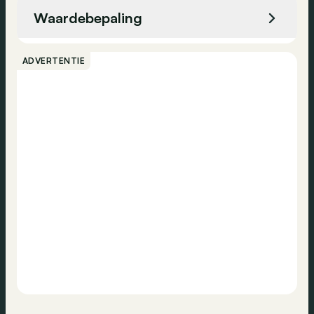
High-beam assistant
Waardebepaling
Regensensor
Bellen
Achteruitrijcamera
ADVERTENTIE
Noodremsysteem
Contact
Elektronische handrem
Dodehoekassistent
Dagrijlichten
USB
Stembediening
Navigatiesysteem
DAB-radio
Bluetooth
Toegang zonder sleutel
Zijdelingse airbag