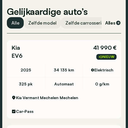
Vermoeidheidsdetectie
Gelijkaardige auto’s
Noodoproep
ESP
Alle
Zelfde model
Zelfde carrosserievorm
Alles
Ze
Centrale vergrendeling
Banden spanningscontrole
Kia
41 990 €
Alarm
EV6
NIEUW
Airbag passagier
Airbag bestuurder
2025
34 135 km
Elektrisch
325 pk
Automaat
0 g/km
Kia Vermant Mechelen
Mechelen
Car-Pass