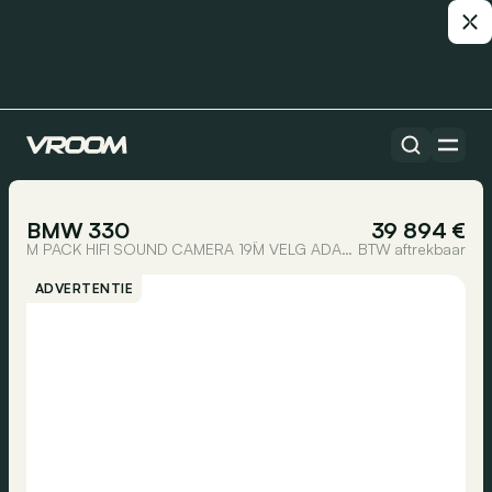
Alle auto’s
1/29
BMW 330
39 894 €
M PACK HIFI SOUND CAMERA 19¨M VELG ADAP.LED
BTW aftrekbaar
ADVERTENTIE