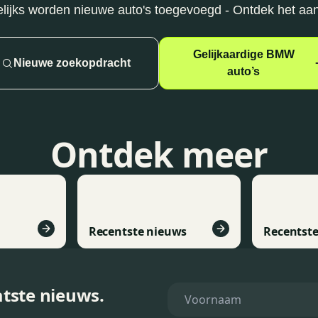
lijks worden nieuwe auto's toegevoegd - Ontdek het aa
Gelijkaardige BMW
Nieuwe zoekopdracht
auto’s
Ontdek meer
Recentste nieuws
Recentste
atste nieuws.