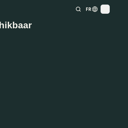
FR
chikbaar