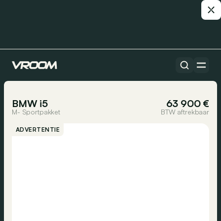
Alle auto’s
1/26
BMW i5
63 900 €
M- Sportpakket
BTW aftrekbaar
ADVERTENTIE