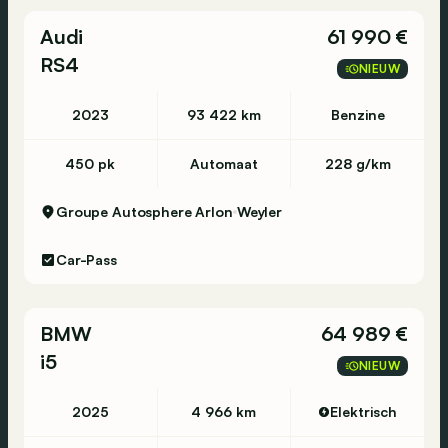
Adaptieve koplampen
Audi
61 990 €
Digitaal dashboard
RS4
NIEUW
Stuurbekrachtiging
Regensensor
2023
93 422 km
Benzine
Parkeersensoren voor
450 pk
Automaat
228 g/km
Parkeerhulp
Hill-hold assist
Groupe Autosphere Arlon
Weyler
High-beam assistant
Car-Pass
Adaptive cruise control
Achteruitrijcamera
BMW
64 989 €
Noodremsysteem
i5
Elektronische handrem
NIEUW
Dodehoekassistent
2025
4 966 km
Elektrisch
Dagrijlichten