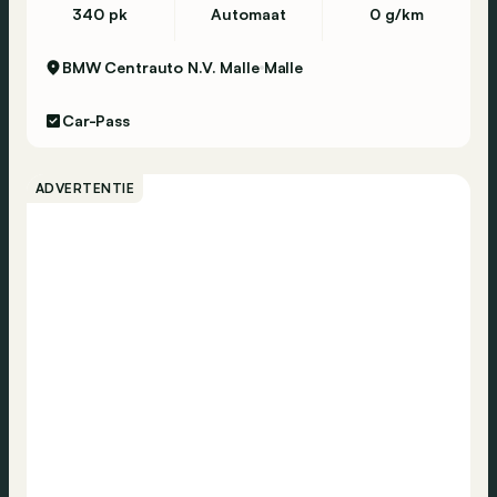
USB
340 pk
Automaat
0 g/km
Navigatiesysteem
BMW Centrauto N.V. Malle
Malle
DAB-radio
Bluetooth
Car-Pass
Toegang zonder sleutel
ADVERTENTIE
Vermoeidheidsdetectie
Noodoproep
Centrale vergrendeling
Banden spanningscontrole
Alarm
Airbag passagier
Airbag bestuurder