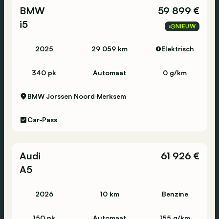
BMW
59 899 €
i5
NIEUW
2025
29 059 km
Elektrisch
340 pk
Automaat
0 g/km
BMW Jorssen Noord
Merksem
Car-Pass
Audi
61 926 €
A5
2026
10 km
Benzine
150 pk
Automaat
155 g/km