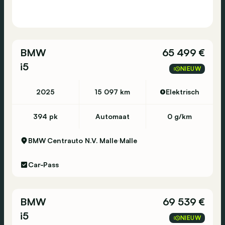
BMW
65 499 €
i5
NIEUW
2025
15 097 km
Elektrisch
394 pk
Automaat
0 g/km
BMW Centrauto N.V. Malle
Malle
Car-Pass
BMW
69 539 €
i5
NIEUW