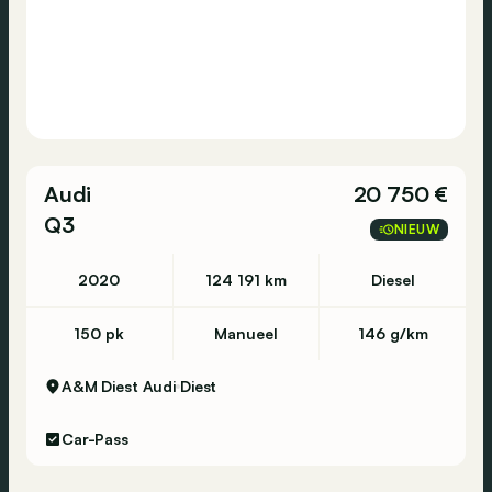
74 75 65
Brugge - Koning Albert I laan 104 - 8200
Brugge - 050 38 05 79
Eupen - Rue Mitoyenne 310 - 4710 Lontzen -
Audi
20 750 €
087 880 770
Q3
NIEUW
2020
124 191 km
Diesel
Genk - Meeënweg 29 - 3600 Genk - 089 35 88
06
150 pk
Manueel
146 g/km
A&M Diest Audi
Diest
Gent - Grote Baan 54 - 9920 Lovendegem - 09
372 44 99
Car-Pass