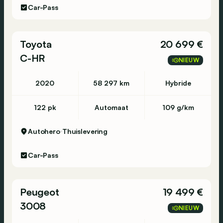
Car-Pass
*USB of AUX - USB ou AUX
*LED Dagrijverlichting - Feux du jour LED
*Start/Stop systeem - Start/Stop
Toyota
20 699 €
*LED koplampen - Feux LED
C-HR
*Half leder - Cuir partiel
NIEUW
*Lane change warning
*Lane change assist
2020
58 297 km
Hybride
*Verkeersbordherkenning
*Auto dimmende spiegel - Rétroviseur anti-
122 pk
Automaat
109 g/km
éblouissant
*DAB Radio - Radio DAB
Autohero
Thuislevering
*Touchscreen - Ecran tactile
*Carplay
Car-Pass
Peugeot
19 499 €
3008
NIEUW