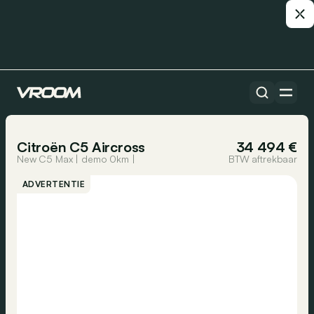
Alle auto’s
1/39
Citroën C5 Aircross
34 494 €
New C5 Max | demo 0km |
BTW aftrekbaar
ADVERTENTIE