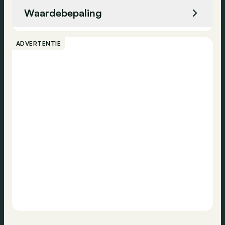
Adaptive cruise control
Waardebepaling
Regensensor
Bellen
Achteruitrijcamera
ADVERTENTIE
Noodremsysteem
Contact
Elektronische handrem
Dagrijlichten
USB
Stembediening
Navigatiesysteem
DAB-radio
Bluetooth
Toegang zonder sleutel
All-season banden
Zijdelingse airbag