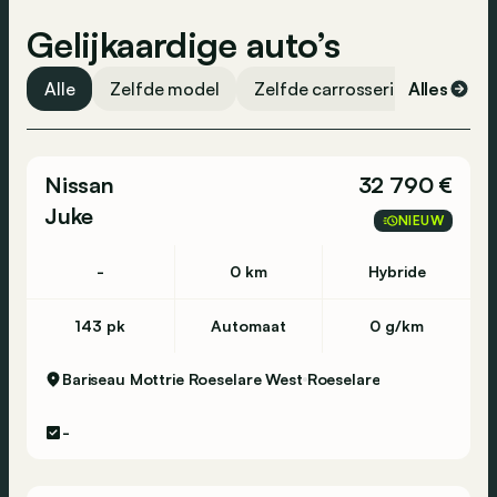
Vermoeidheidsdetectie
Gelijkaardige auto’s
Noodoproep
ESP
Alle
Zelfde model
Zelfde carrosserievorm
Alles
Ze
Centrale vergrendeling
Banden spanningscontrole
Nissan
32 790 €
Airbag passagier
Juke
NIEUW
Airbag bestuurder
-
0 km
Hybride
143 pk
Automaat
0 g/km
Bariseau Mottrie Roeselare West
Roeselare
-