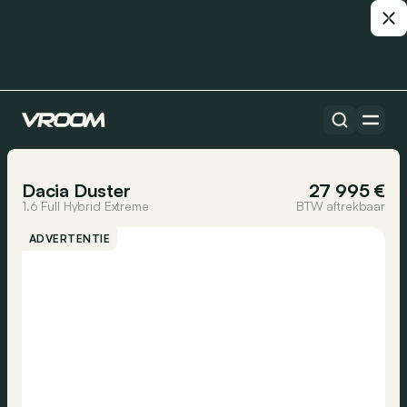
Alle auto’s
1/36
Dacia Duster
27 995 €
1.6 Full Hybrid Extreme
BTW aftrekbaar
ADVERTENTIE