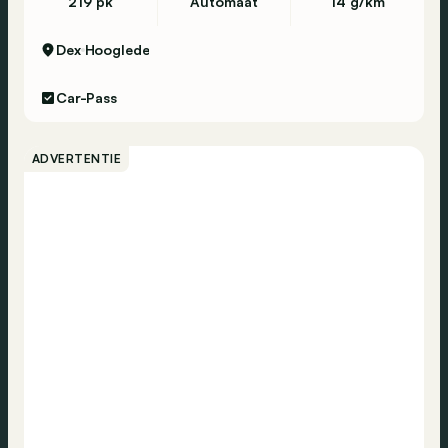
219 pk
Automaat
14 g/km
Dex
Hooglede
Car-Pass
ADVERTENTIE