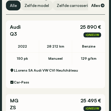
comfort van cruise control, getinte ramen en
Stembediening
Alle
Zelfde model
Zelfde carrosserievorm
Alles
Ze
stijlvolle lichtmetalen velgen. Mis deze kans niet
ABS
om eigenaar te worden van een uitzonderlijk
Airbag bestuurder
complete en bijna nieuwe Dacia Duster Hybrid
Audi
25 890 €
Extreme!
Airbag passagier
Q3
Traction control
NIEUW
Zijdelingse airbag
2022
28 212 km
Benzine
ESP
150 pk
Manueel
129 g/km
LLorens SA Audi VW CVI
Neufchâteau
Car-Pass
MG
25 495 €
ZS
NIEUW