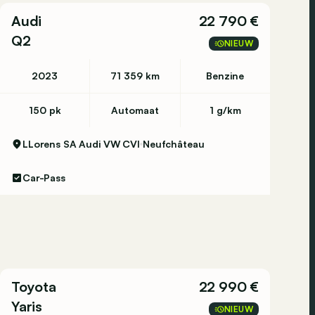
Audi
22 790 €
Q2
NIEUW
2023
71 359 km
Benzine
150 pk
Automaat
1 g/km
LLorens SA Audi VW CVI
Neufchâteau
Car-Pass
Toyota
22 990 €
Yaris
NIEUW