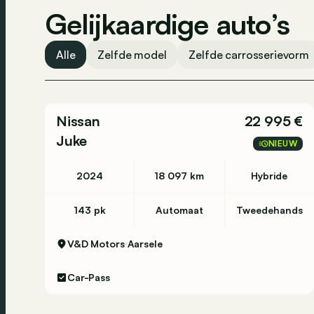
Gelijkaardige auto’s
Gent - Grote Baan 54 - 9920 Lovendegem - 09
Alle
Zelfde model
Zelfde carrosserievorm
Hooglede - Bruggesteenweg 283 - 8830 Hoogle
Nissan
22 995 €
Juke
Ieper - Kruiskalsijdestraat 46 - 8900 Ieper - 05
NIEUW
2024
18 097 km
Hybride
Lommel - Louis Pasteurstraat 19 - 3920 Lommel -
143 pk
Automaat
Tweedehands
V&D Motors
Aarsele
Luik - Avenue de la Porallee 30 - 4920 Aywaille
Car-Pass
Oudenaarde - Berchemweg 35 - 9700 Oudenaar