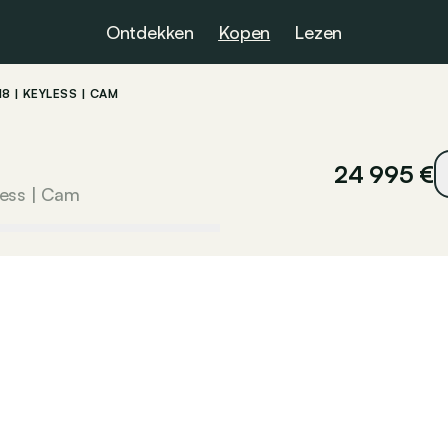
Ontdekken
Kopen
Lezen
8 | KEYLESS | CAM
24 995 €
less | Cam