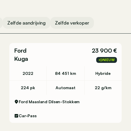
 372 44 99
Zelfde aandrijving
Zelfde verkoper
de - 051 26 01 05
Ford
23 900 €
Kuga
7 22 10 80
NIEUW
2022
84 451 km
Hybride
 011 60 31 11
224 pk
Automaat
22 g/km
Ford Maasland
Dilsen-Stokkem
 - 04 384 44 22
Car-Pass
de - 055 49 64 95