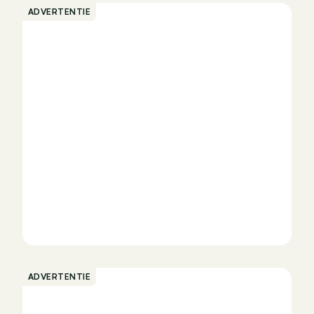
ADVERTENTIE
laas - 03 780 34 25
ongeren - 012 39 12 73
oorde - 02 244 5770
egem - 056 61 58 00
ADVERTENTIE
utomatique