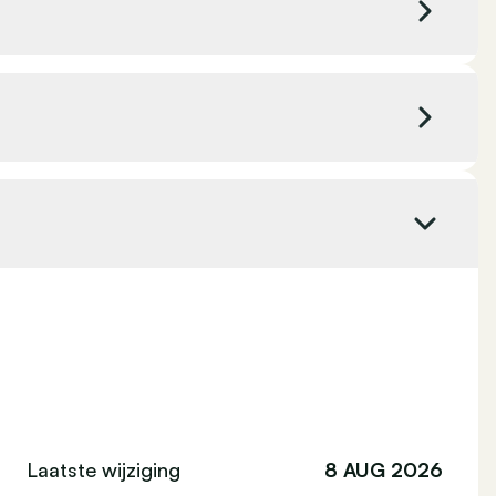
kW
Kleur binnenbekleding
Zwart
pk
CO₂ uitstoot
112 g/km
Getinte ramen
amen
Elektrisch verstelbare buitenspiegels
at
Emissieklasse
-
el stuurwiel
ng
n-De
erlichting
Regensensor
en achter
Verkeersbordendetectiesysteem
n
Navigatiesysteem
Dagrijlichten
)
Laatste wijziging
8 AUG 2026
ABS