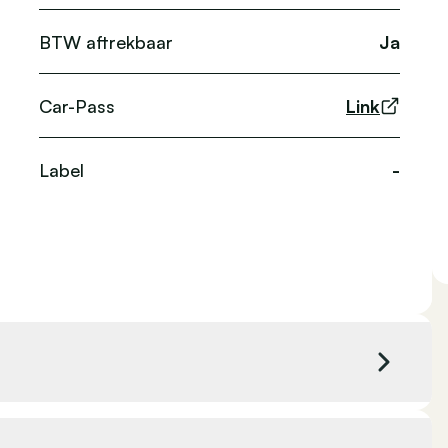
BTW aftrekbaar
Ja
Car-Pass
Link
Label
-
cc
Kleur exterieur
Wit