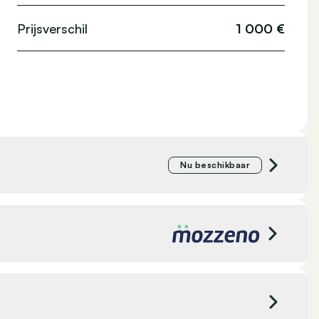
rendeling
ESP
Prijsverschil
1 000 €
Nu beschikbaar
Dex
Hooglede, België