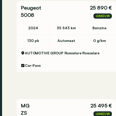
Peugeot
25 890 €
Sint-Niklaas - Europark Noord 4 - 9100 Sint-Nik
5008
NIEUW
2024
35 543 km
Benzine
Tongeren - Maastrichtersteenweg 358 - 3700 T
130 pk
Automaat
0 g/km
Vilvoorde - Mechelsesteenweg 309 - 1800 Vilv
AUTOMOTIVE GROUP Roeselare
Roeselare
Car-Pass
Waregem - Eugene Bekaertlaan 2-4 - 8790 War
----
*2X4
*ABS
*Achteruitrijcamera - Caméra de recul
MG
25 495 €
*Airbag(s)
*Airconditioning (Automatisch) - Climatiseur a
ZS
NIEUW