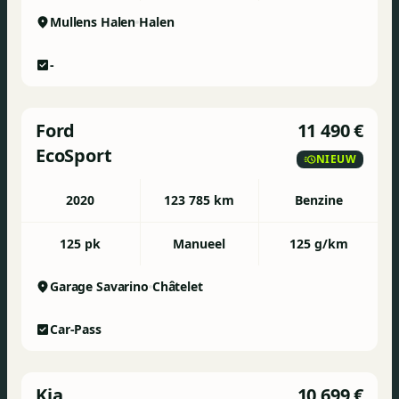
Mullens Halen
Halen
-
Ford
11 490 €
EcoSport
NIEUW
2020
123 785 km
Benzine
125 pk
Manueel
125 g/km
Garage Savarino
Châtelet
Car-Pass
Kia
10 699 €