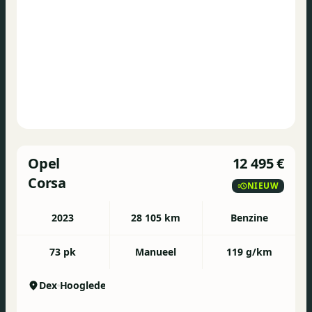
Consultez cette
Fiat
500
1.2
Sport
sur Autohero.com pour plus d'informations
Opel
12 495 €
concernant l'historique d'entretien et les
Corsa
NIEUW
éventuelles imperfections.
https://www.autohero.com/fr_be/fiat-
2023
28 105 km
Benzine
500/id/b9d66e84-4ba7-4847-bc17-
06048960b71a/?
73 pk
Manueel
119 g/km
MID=BE_CLA_2_22_0_0_0_0&utm_source=CLA&utm_med
Dex
Hooglede
Avez-vous encore des questions?
N’hésitez pas à prendre contact sur notre site