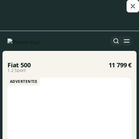
Alle auto’s
1/15
Fiat 500
11 799 €
1.2 Sport
ADVERTENTIE