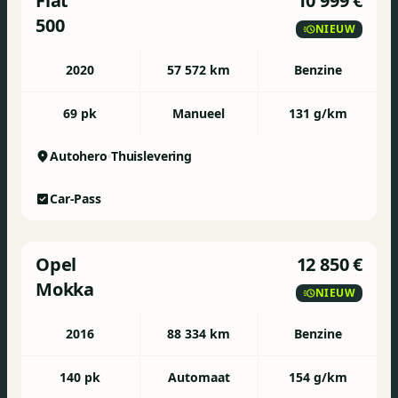
Fiat
10 999 €
500
NIEUW
2020
57 572 km
Benzine
69 pk
Manueel
131 g/km
Autohero
Thuislevering
Car-Pass
Opel
12 850 €
Mokka
NIEUW
2016
88 334 km
Benzine
140 pk
Automaat
154 g/km