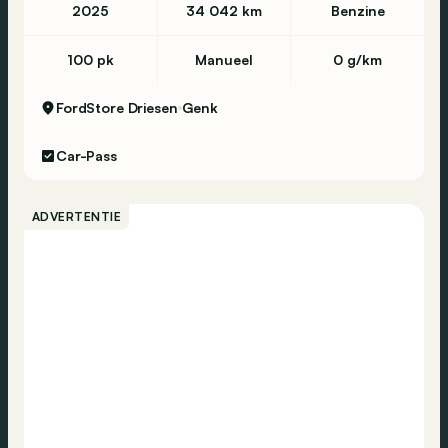
2025
34 042 km
Benzine
Eventuele fouten in deze advertentie zijn
**onder voorbehoud** .
100 pk
Manueel
0 g/km
**Heb je specifieke wensen?**
FordStore Driesen
Genk
Car-Pass
Niet gevonden wat je zoekt? **Laat het ons
weten en wij gaan graag op zoek naar jouw
ADVERTENTIE
ideale wagen!**